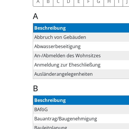
A
B
C
D
E
F
G
H
I
J
A
Beschreibung
Abbruch von Gebäuden
Abwasserbeseitigung
An-/Abmelden des Wohnsitzes
Anmeldung zur Eheschließung
Ausländerangelegenheiten
B
Beschreibung
BAföG
Bauantrag/Baugenehmigung
Bauleitplanung