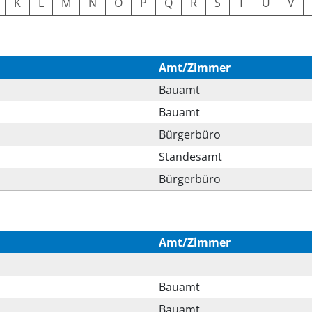
K
L
M
N
O
P
Q
R
S
T
U
V
Amt/Zimmer
Bauamt
Bauamt
Bürgerbüro
Standesamt
Bürgerbüro
Amt/Zimmer
Bauamt
Bauamt