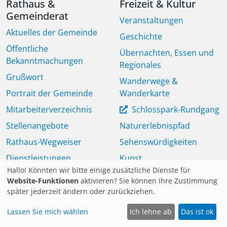
Rathaus &
Freizeit & Kultur
Gemeinderat
Veranstaltungen
Aktuelles der Gemeinde
Geschichte
Öffentliche
Übernachten, Essen und
Bekanntmachungen
Regionales
Grußwort
Wanderwege &
Portrait der Gemeinde
Wanderkarte
Mitarbeiterverzeichnis
Schlosspark-Rundgang
Stellenangebote
Naturerlebnispfad
Rathaus-Wegweiser
Sehenswürdigkeiten
Dienstleistungen,
Kunst
Gebühren & Satzungen
Hallo! Könnten wir bitte einige zusätzliche Dienste für
Tourismus
Website-Funktionen
aktivieren? Sie können Ihre Zustimmung
Gemeinderat
später jederzeit ändern oder zurückziehen.
Ausschreibungen
Lassen Sie mich wählen
Ich lehne ab
Das ist ok
Daten der Gemeinde