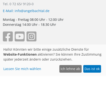
Tel. 0 72 65/ 9120-0
E-Mail: info@angelbachtal.de
Montag - Freitag 08:00 Uhr - 12:00 Uhr
Donnerstag 14:00 Uhr - 18:30 Uhr
Hallo! Könnten wir bitte einige zusätzliche Dienste für
Website-Funktionen
aktivieren? Sie können Ihre Zustimmung
Rathaus &
Freizeit & Kultur
später jederzeit ändern oder zurückziehen.
Gemeinderat
Veranstaltungen
Lassen Sie mich wählen
Ich lehne ab
Das ist ok
Aktuelles der Gemeinde
Geschichte
Öffentliche
Übernachten, Essen und
Bekanntmachungen
Regionales
Grußwort
Wanderwege &
Portrait der Gemeinde
Wanderkarte
Mitarbeiterverzeichnis
Schlosspark-Rundgang