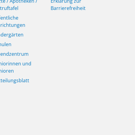
zte / Apotheken /
Erklärung zur
truftafel
Barrierefreiheit
fentliche
nrichtungen
ndergärten
hulen
gendzentrum
niorinnen und
nioren
tteilungsblatt