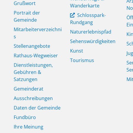
Är
Grußwort
Wanderkarte
No
Portrait der
Schlosspark-
Öf
Gemeinde
Rundgang
Ei
Mitarbeiterverzeichni
Naturerlebnispfad
Ki
s
Sehenswürdigkeiten
Sc
Stellenangebote
Kunst
Ju
Rathaus-Wegweiser
Tourismus
Se
Dienstleistungen,
Se
Gebühren &
Satzungen
Mi
Gemeinderat
Ausschreibungen
Daten der Gemeinde
Fundbüro
Ihre Meinung