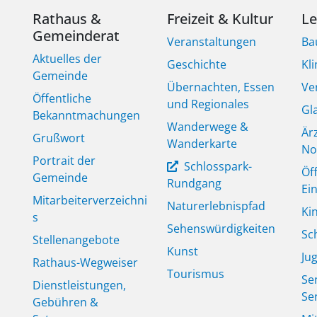
Rathaus &
Freizeit & Kultur
L
Gemeinderat
Veranstaltungen
Ba
Aktuelles der
Geschichte
Kl
Gemeinde
Übernachten, Essen
Ve
Öffentliche
und Regionales
Gl
Bekanntmachungen
Wanderwege &
Är
Grußwort
Wanderkarte
No
Portrait der
Schlosspark-
Öf
Gemeinde
Rundgang
Ei
Mitarbeiterverzeichni
Naturerlebnispfad
Ki
s
Sehenswürdigkeiten
Sc
Stellenangebote
Kunst
Ju
Rathaus-Wegweiser
Tourismus
Se
Dienstleistungen,
Se
Gebühren &