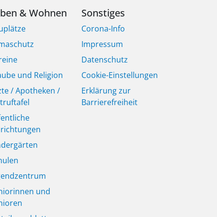
eben & Wohnen
Sonstiges
uplätze
Corona-Info
imaschutz
Impressum
reine
Datenschutz
aube und Religion
Cookie-Einstellungen
zte / Apotheken /
Erklärung zur
truftafel
Barrierefreiheit
fentliche
nrichtungen
ndergärten
hulen
gendzentrum
niorinnen und
nioren