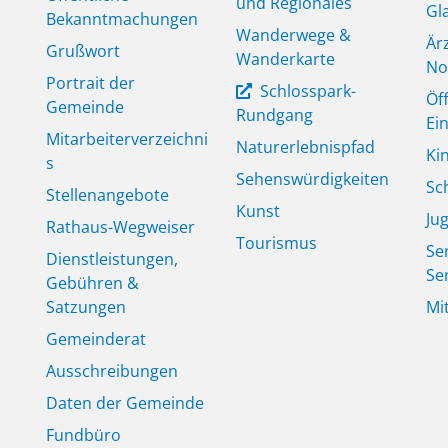
und Regionales
Gl
Bekanntmachungen
Wanderwege &
Är
Grußwort
Wanderkarte
No
Portrait der
Schlosspark-
Öf
Gemeinde
Rundgang
Ei
Mitarbeiterverzeichni
Naturerlebnispfad
Ki
s
Sehenswürdigkeiten
Sc
Stellenangebote
Kunst
Ju
Rathaus-Wegweiser
Tourismus
Se
Dienstleistungen,
Se
Gebühren &
Satzungen
Mi
Gemeinderat
Ausschreibungen
Daten der Gemeinde
Fundbüro