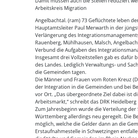
Damit müssen auch die Stellen reduziert w
Arbeitskreis Migration
Angelbachtal. (ram) 73 Geflüchtete leben der
Hauptamtsleiter Paul Merwarth in der jüngs
Verlängerung des Integrationsmanagements 
Rauenberg, Mühlhausen, Malsch, Angelbach
Verbund die Aufgaben des Integrationsman
Insgesamt drei Vollzeitstellen gab es dafür 
des Landes. Lediglich Verwaltungs- und Sa
die Gemeinden tagen.
Die Männer und Frauen vom Roten Kreuz (DR
der Integration in die Gemeinden und bei
vor Ort. „Das übergeordnete Ziel dabei ist die
Arbeitsmarkt,“ schreibt das DRK Heidelberg 
Zum Jahresbeginn wurde die Verteilung der 
Württemberg allerdings neu geregelt. Die Be
möglich, welche die Gelder dann an die Ge
Erstaufnahmestelle in Schwetzingen entfalle