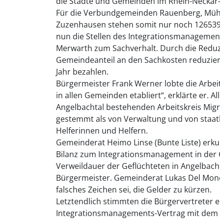
die Städte und Gemeinden im Rhein-Neckar-
Für die Verbundgemeinden Rauenberg, Mühl
Zuzenhausen stehen somit nur noch 126539 
nun die Stellen des Integrationsmanagements
Merwarth zum Sachverhalt. Durch die Reduz
Gemeindeanteil an den Sachkosten reduzie
Jahr bezahlen.
Bürgermeister Frank Werner lobte die Arbei
in allen Gemeinden etabliert“, erklärte er. Al
Angelbachtal bestehenden Arbeitskreis Migr
gestemmt als von Verwaltung und von staatli
Helferinnen und Helfern.
Gemeinderat Heimo Linse (Bunte Liste) erku
Bilanz zum Integrationsmanagement in der 
Verweildauer der Geflüchteten in Angelbachta
Bürgermeister. Gemeinderat Lukas Del Monego
falsches Zeichen sei, die Gelder zu kürzen.
Letztendlich stimmten die Bürgervertreter 
Integrationsmanagements-Vertrag mit dem 