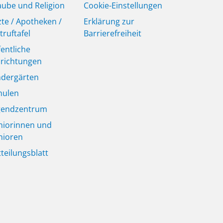
aube und Religion
Cookie-Einstellungen
zte / Apotheken /
Erklärung zur
truftafel
Barrierefreiheit
fentliche
nrichtungen
ndergärten
hulen
gendzentrum
niorinnen und
nioren
tteilungsblatt