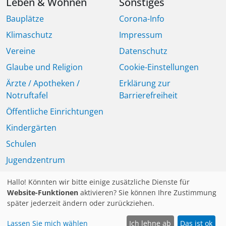
Leben & Wohnen
Sonstiges
Bauplätze
Corona-Info
Klimaschutz
Impressum
Vereine
Datenschutz
Glaube und Religion
Cookie-Einstellungen
Ärzte / Apotheken /
Erklärung zur
Notruftafel
Barrierefreiheit
Öffentliche Einrichtungen
Kindergärten
Schulen
Jugendzentrum
Seniorinnen und Senioren
Hallo! Könnten wir bitte einige zusätzliche Dienste für
Mitteilungsblatt
Website-Funktionen
aktivieren? Sie können Ihre Zustimmung
später jederzeit ändern oder zurückziehen.
Lassen Sie mich wählen
Ich lehne ab
Das ist ok