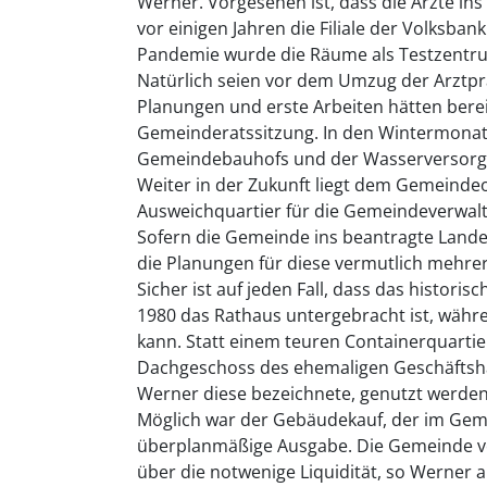
Werner. Vorgesehen ist, dass die Ärzte ins
vor einigen Jahren die Filiale der Volksb
Pandemie wurde die Räume als Testzentru
Natürlich seien vor dem Umzug der Arztpr
Planungen und erste Arbeiten hätten bere
Gemeinderatssitzung. In den Wintermona
Gemeindebauhofs und der Wasserversor
Weiter in der Zukunft liegt dem Gemeindeo
Ausweichquartier für die Gemeindeverwalt
Sofern die Gemeinde ins beantragte Lan
die Planungen für diese vermutlich mehre
Sicher ist auf jeden Fall, dass das histori
1980 das Rathaus untergebracht ist, währ
kann. Statt einem teuren Containerquartie
Dachgeschoss des ehemaligen Geschäftshau
Werner diese bezeichnete, genutzt werden
Möglich war der Gebäudekauf, der im Geme
überplanmäßige Ausgabe. Die Gemeinde ver
über die notwenige Liquidität, so Werner 