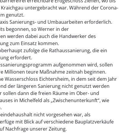
 barrierefrei erreichbare Erdgeschoss ziehen, wo bis
ank Kraichgau untergebracht war. Während der Corona-
m genutzt.
axis Sanierungs- und Umbauarbeiten erforderlich.
its begonnen, so Werner in der
ten werden dabei auch die Handwerker des
gung zum Einsatz kommen.
berhaupt zufolge die Rathaussanierung, die ein
ung erfordert.
dessanierungsprogramm aufgenommen wird, sollen
re Millionen teure Maßnahme zeitnah beginnen.
sche Wasserschloss Eichtersheim, in dem seit dem Jahr
end der längeren Sanierung nicht genutzt werden
r sollen dann die freien Räume im Ober- und
ses in Michelfeld als „Zwischenunterkunft“, wie
.
indehaushalt nicht vorgesehen war, als
füge mit Blick auf verschiedene Bauplatzverkäufe
auf Nachfrage unserer Zeitung.