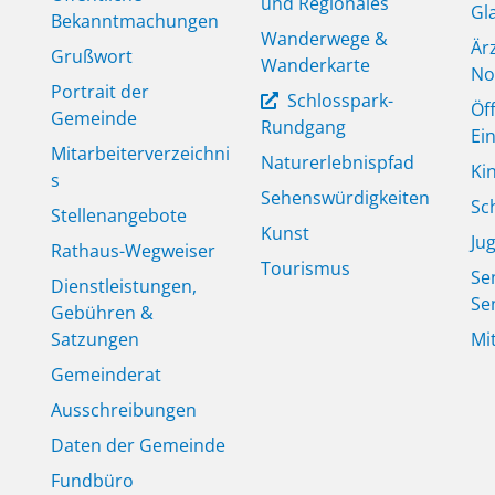
und Regionales
Gl
Bekanntmachungen
Wanderwege &
Är
Grußwort
Wanderkarte
No
Portrait der
Schlosspark-
Öf
Gemeinde
Rundgang
Ei
Mitarbeiterverzeichni
Naturerlebnispfad
Ki
s
Sehenswürdigkeiten
Sc
Stellenangebote
Kunst
Ju
Rathaus-Wegweiser
Tourismus
Se
Dienstleistungen,
Se
Gebühren &
Satzungen
Mi
Gemeinderat
Ausschreibungen
Daten der Gemeinde
Fundbüro