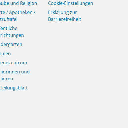
aube und Religion
Cookie-Einstellungen
zte / Apotheken /
Erklärung zur
truftafel
Barrierefreiheit
fentliche
nrichtungen
ndergärten
hulen
gendzentrum
niorinnen und
nioren
tteilungsblatt