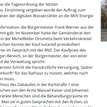
war die Tagesordnung der letzten
us. Einstimmig vergeben wurde der Auftrag zum
esen der digitalen Wasserzähler an die MVV Energie
Information, die Bürgermeister Frank Werner aus der
ekannt gab: Im November hatte der Gemeinderat den
n der Michelfelder Ortsmitte beim Verkehrskreisel
chen konnte der Kauf notariell protokolliert
ner im Gespräch mit der RNZ. Der Kaufpreis des
gen Bereich, so der Bürgermeister, der von einer
nd die Verwaltung spricht.
ersten Schritt die Hausärztliche Versorgung. Später
erkunft“ für das Rathaus zu nutzen, welches nach
en muss.
choss des Gebäudes in der Karlstraße 1 eine
wischen von den Ärzte Manuel Kaiser und Johannes
hränkte Menschen sind die Behandlungsräume im
 Man sei in guten Gesprächen mit den Ärzten, so