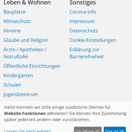
Leben & Wohnen
Sonstiges
Bauplätze
Corona-Info
Klimaschutz
Impressum
Vereine
Datenschutz
Glaube und Religion
Cookie-Einstellungen
Ärzte / Apotheken /
Erklärung zur
Notruftafel
Barrierefreiheit
Öffentliche Einrichtungen
Kindergärten
Schulen
Jugendzentrum
Seniorinnen und Senioren
Hallo! Könnten wir bitte einige zusätzliche Dienste für
Mitteilungsblatt
Website-Funktionen
aktivieren? Sie können Ihre Zustimmung
später jederzeit ändern oder zurückziehen.
Lassen Sie mich wählen
Ich lehne ab
Das ist ok