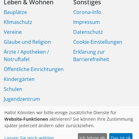
Leben & Wohnen
Sonstiges
Bauplätze
Corona-Info
Klimaschutz
Impressum
Vereine
Datenschutz
Glaube und Religion
Cookie-Einstellungen
Ärzte / Apotheken /
Erklärung zur
Notruftafel
Barrierefreiheit
Öffentliche Einrichtungen
Kindergärten
Schulen
Jugendzentrum
Seniorinnen und Senioren
Hallo! Könnten wir bitte einige zusätzliche Dienste für
Mitteilungsblatt
Website-Funktionen
aktivieren? Sie können Ihre Zustimmung
später jederzeit ändern oder zurückziehen.
Lassen Sie mich wählen
Ich lehne ab
Das ist ok