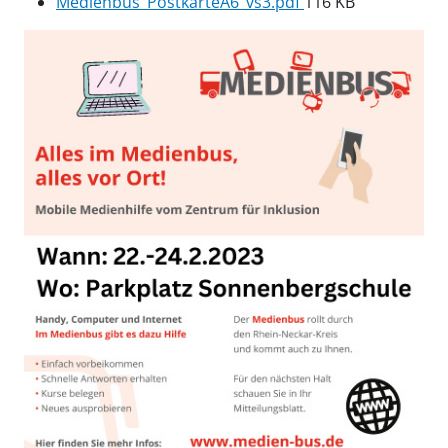
Medienbus_PostkarteA6_vs3.pdf
116 KB