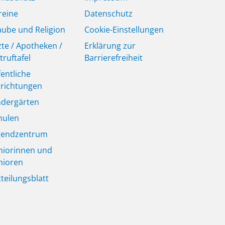
reine
Datenschutz
aube und Religion
Cookie-Einstellungen
zte / Apotheken /
Erklärung zur
truftafel
Barrierefreiheit
fentliche
nrichtungen
ndergärten
hulen
gendzentrum
niorinnen und
nioren
tteilungsblatt