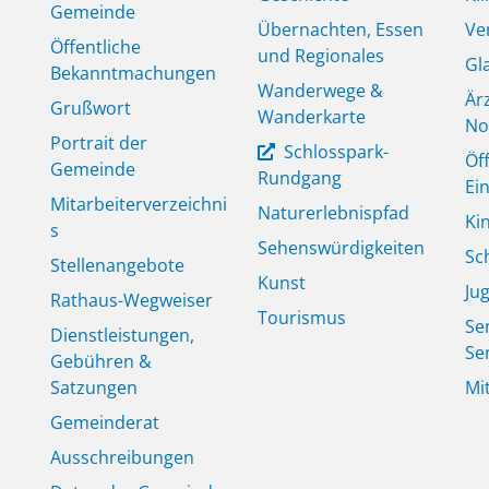
Gemeinde
Übernachten, Essen
Ve
Öffentliche
und Regionales
Gl
Bekanntmachungen
Wanderwege &
Är
Grußwort
Wanderkarte
No
Portrait der
Schlosspark-
Öf
Gemeinde
Rundgang
Ei
Mitarbeiterverzeichni
Naturerlebnispfad
Ki
s
Sehenswürdigkeiten
Sc
Stellenangebote
Kunst
Ju
Rathaus-Wegweiser
Tourismus
Se
Dienstleistungen,
Se
Gebühren &
Satzungen
Mi
Gemeinderat
Ausschreibungen