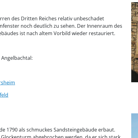
irren des Dritten Reiches relativ unbeschadet
fenster noch deutlich zu sehen. Der Innenraum des
ebäudes ist nach altem Vorbild wieder restauriert.
n Angelbachtal:
ersheim
feld
urde 1790 als schmuckes Sandsteingebäude erbaut.
 Glockenturm abgebrochen werden, da er sich stark