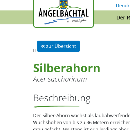
Dendr
Der 
zur Übersicht
Silberahorn
Acer saccharinum
Beschreibung
Der Silber-Ahorn wächst als laubabwerfen
Wuchshöhen von bis zu 36 Metern erreichen. 
grau gefärbt. Meistens ist er allerdings ehe