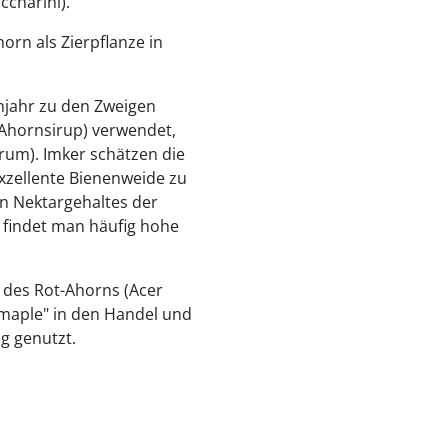
ccharini).
orn als Zierpflanze in
hjahr zu den Zweigen
(Ahornsirup) verwendet,
rum). Imker schätzen die
xzellente Bienenweide zu
en Nektargehaltes der
 findet man häufig hohe
 des Rot-Ahorns (Acer
 maple" in den Handel und
g genutzt.