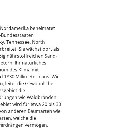
en Nordamerika beheimatet
S-Bundesstaaten
cky, Tennessee, North
breitet. Sie wächst dort als
ig nährstoffreichen Sand-
tern. Ihr natürliches
 humides Klima mit
d 1830 Millimetern aus. Wie
, leitet die Gewöhnliche
gsgebiet die
törungen wie Waldbränden
biet wird für etwa 20 bis 30
e von anderen Baumarten wie
rten, welche die
 verdrängen vermögen,