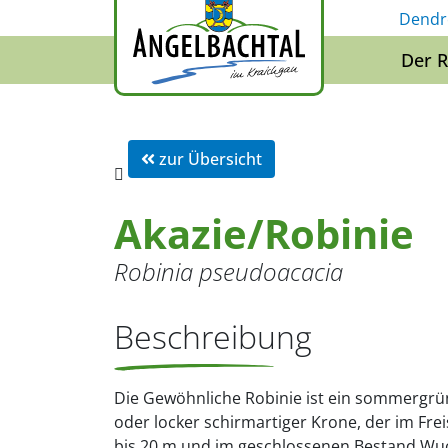
Dendr
Der 
zur Übersicht
Akazie/Robinie
Robinia pseudoacacia
Beschreibung
Die Gewöhnliche Robinie ist ein sommergrü
oder locker schirmartiger Krone, der im F
bis 20 m und im geschlossenen Bestand Wu