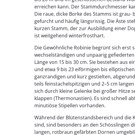
erreichen kann. Der Stammdurchmesser kan
Die raue, dicke Borke des Stamms ist grau- b
gefurcht und häufig längsrissig. Die Äste s
kurzen Stamm, der zur Ausbildung einer Do
ist weitgehend winterfrosthart.
Die Gewöhnliche Robinie begrünt sich erst s
wechselständigen und unpaarig gefiederten 
Länge von 15 bis 30 cm. Sie bestehen aus ein
und etwa 9 bis 23 eiförmigen bis elliptischen
ganzrandigen und kurz gestielten, abgerund
teils feinstachelspitzigen und 2–5 cm langen
sich durch kleine Gelenke bei großer Hitze 
klappen (Thermonastien). Es sind schnell ab
minutiöse Stipellen vorhanden.
Während der Blütenstandsbereich und die 
sind, sind besonders an den Schösslingen d
langen, rotbraun gefärbten Dornen umgebil