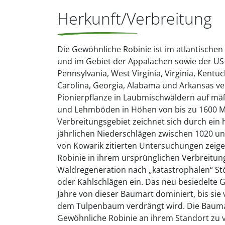
Herkunft/Verbreitung
Die Gewöhnliche Robinie ist im atlantisch
und im Gebiet der Appalachen sowie der U
Pennsylvania, West Virginia, Virginia, Kentu
Carolina, Georgia, Alabama und Arkansas ver
Pionierpflanze in Laubmischwäldern auf mäß
und Lehmböden in Höhen von bis zu 1600 Me
Verbreitungsgebiet zeichnet sich durch ein
jährlichen Niederschlägen zwischen 1020 un
von Kowarik zitierten Untersuchungen zeigen
Robinie in ihrem ursprünglichen Verbreitun
Waldregeneration nach „katastrophalen“ S
oder Kahlschlägen ein. Das neu besiedelte Ge
Jahre von dieser Baumart dominiert, bis si
dem Tulpenbaum verdrängt wird. Die Bauma
Gewöhnliche Robinie an ihrem Standort zu